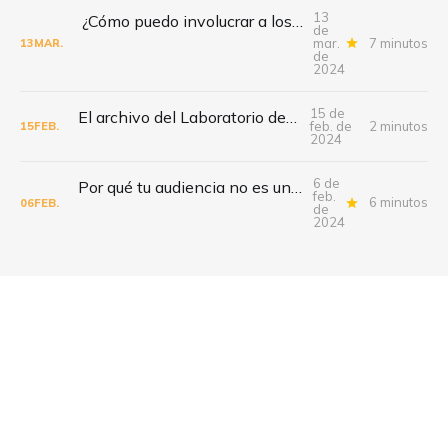
13
¿Cómo puedo involucrar a los miembros de mi comunidad? Definiendo tu propósito
de
mar.
7 minutos
13
MAR.
de
2024
15 de
El archivo del Laboratorio de Tribus Digitales
feb. de
2 minutos
15
FEB.
2024
6 de
Por qué tu audiencia no es una comunidad, ¡y cómo cambiarlo!
feb.
6 minutos
06
FEB.
de
2024