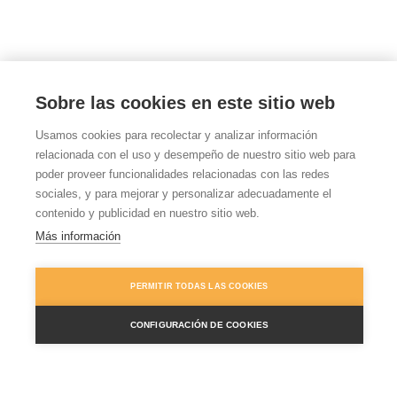
Sobre las cookies en este sitio web
NoraCasti.com © 2026
Usamos cookies para recolectar y analizar información
relacionada con el uso y desempeño de nuestro sitio web para
Política de privacidad
poder proveer funcionalidades relacionadas con las redes
sociales, y para mejorar y personalizar adecuadamente el
Aviso Legal
contenido y publicidad en nuestro sitio web.
Políticas de cookies
Más información
PERMITIR TODAS LAS COOKIES
CONFIGURACIÓN DE COOKIES
¿Necesitas contactar conmigo?
Escríbeme un mensaje vía
Telegram
¿Nos vemos en las redes?