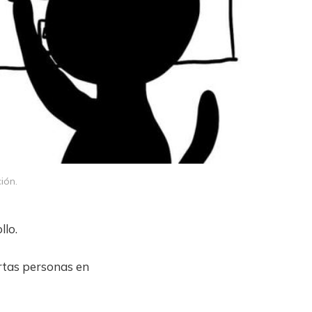
ión.
llo.
rtas personas en