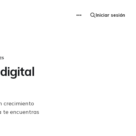
Iniciar sesión
ES
igital
n crecimiento
a te encuentras