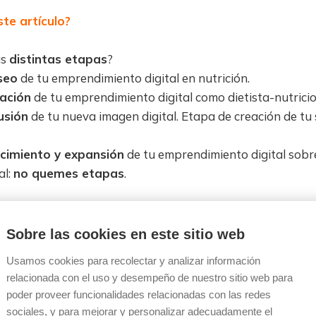
te artículo?
as
distintas etapas
?
seo
de tu emprendimiento digital en nutrición.
ación
de tu emprendimiento digital como dietista-nutricio
usión
de tu nueva imagen digital. Etapa de creación de tu 
cimiento y expansión
de tu emprendimiento digital sobr
al:
no quemes etapas
.
Sobre las cookies en este sitio web
n las distintas etapas?
Usamos cookies para recolectar y analizar información
relacionada con el uso y desempeño de nuestro sitio web para
presentar
las diferentes etapas en las que puede enco
poder proveer funcionalidades relacionadas con las redes
digital como dietista-nutricionista.
sociales, y para mejorar y personalizar adecuadamente el