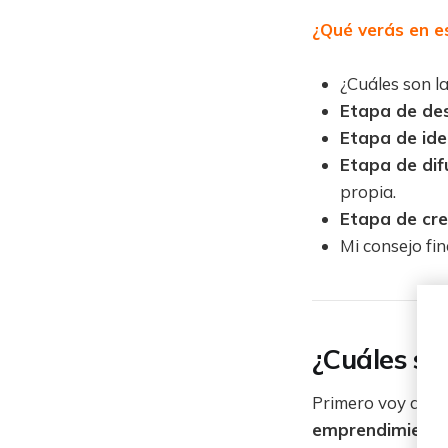
¿Qué verás en es
¿Cuáles son l
Etapa de de
Etapa de ide
Etapa de dif
propia.
Etapa de cre
Mi consejo fin
¿Cuáles so
Primero voy a re
emprendimiento 