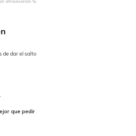
tar atravesando tu 
en
de dar el salto
.
ejor que pedir