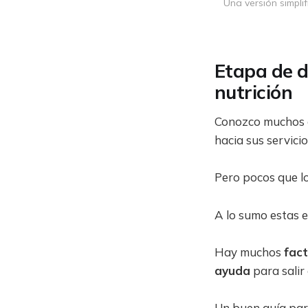
Una versión simpli
Etapa de d
nutrición
Conozco muchos c
hacia sus servicio
Pero pocos que lo
A lo sumo estas 
Hay muchos
fact
ayuda
para salir
Un buen guía par