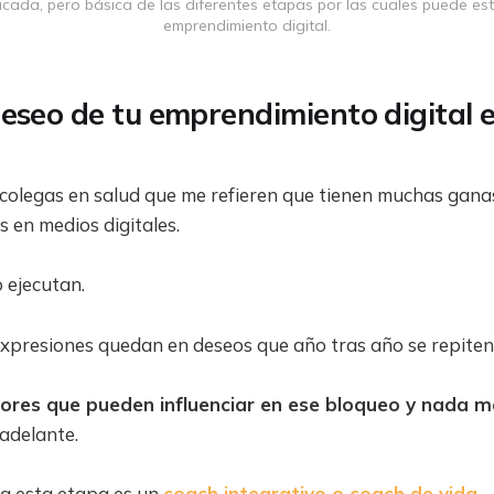
ficada, pero básica de las diferentes etapas por las cuales puede es
emprendimiento digital.
eseo de tu emprendimiento digital 
olegas en salud que me refieren que tienen muchas ganas 
s en medios digitales.
 ejecutan.
expresiones quedan en deseos que año tras año se repiten
ores que pueden influenciar en ese bloqueo y nada m
 adelante.
a esta etapa es un
coach integrativo o coach de vida
.