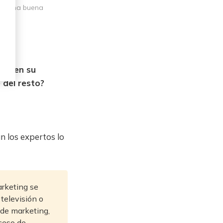
ar una buena 
r bien su
 del resto?
n los expertos lo
arketing se
televisión o
 de marketing,
ceso de