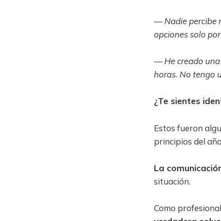
— Nadie percibe m
opciones solo por 
— He creado una 
horas. No tengo u
¿Te sientes iden
Estos fueron alg
principios del añ
La comunicación 
situación.
Como profesional 