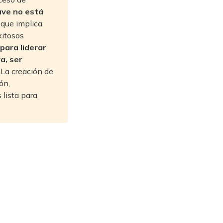
ave no está 
oque implica
xitosos
ara liderar 
, ser 
 
La creación de
ón,
s lista para