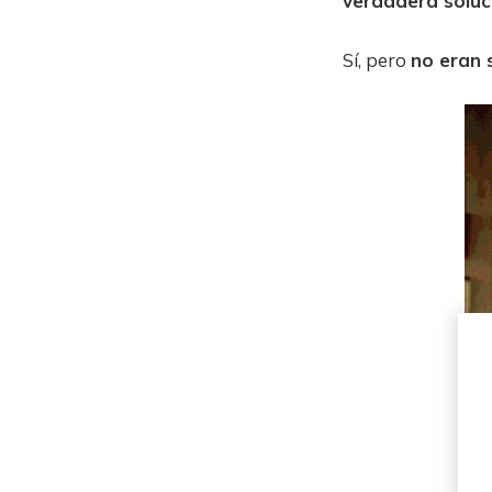
verdadera soluc
Sí, pero
no eran s