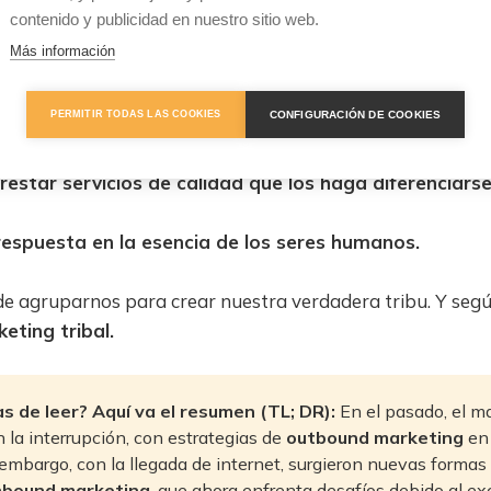
se malentienda, el copywriting es una herramienta potente para logr
contenido y publicidad en nuestro sitio web.
comunicación, pero me daba cuenta de que faltaba algo más.
Más información
a búsqueda de soluciones nuevas.
CONFIGURACIÓN DE COOKIES
PERMITIR TODAS LAS COOKIES
hacer un profesional de la salud, además de comunica
estar servicios de calidad que los haga diferenciarse
respuesta en la esencia de los seres humanos.
de agruparnos para crear nuestra verdadera tribu. Y segú
eting tribal.
s de leer? Aquí va el resumen (TL; DR):
En el pasado, el m
 la interrupción, con estrategias de
outbound marketing
en 
 embargo, con la llegada de internet, surgieron nuevas formas
nbound marketing
, que ahora enfrenta desafíos debido al ex