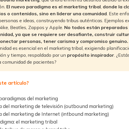
ón.
El nuevo paradigma es el marketing tribal
,
donde la cl
os o contenidos, sino en liderar una comunidad
. Este enf
personas e ideas, construyendo tribus auténticas. Ejemplos e
Nike, Beatles, Zappos y Apple.
No todos están preparados p
idad, ya que se requiere ser desafiante, construir cultura
 conectar personas, tener carisma y compromiso genuino.
dad es esencial en el marketing tribal, exigiendo planificaci
ión y tiempo, respaldado por un
propósito inspirador
. ¿Está
na comunidad de pacientes?
te artículo?
 paradigmas del marketing
 del marketing de televisión (outbound marketing)
 del marketing de Internet (intbound marketing)
digma: el marketing tribal