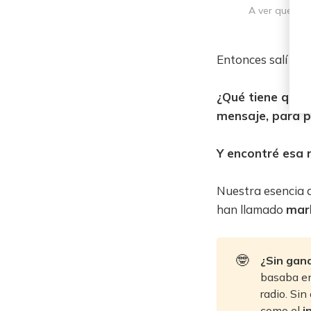
A ver que no 
Entonces salí a l
¿Qué tiene que 
mensaje, para pr
Y encontré esa 
Nuestra esencia 
han llamado
mark
🤓
¿Sin gana
basaba en
radio. Sin
como el
i