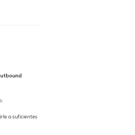
outbound
o.
rle a suficientes