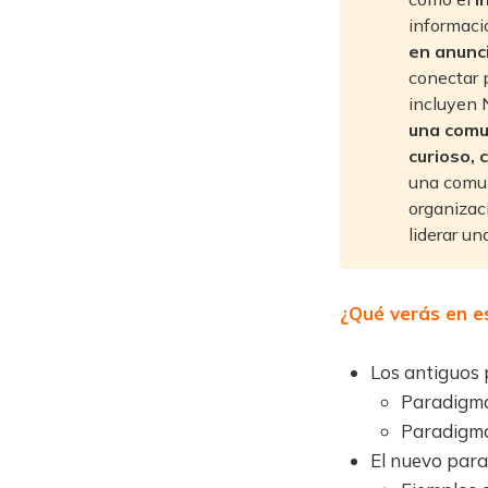
informaci
en anunci
conectar 
incluyen 
una comun
curioso,
una comuni
organizac
liderar u
¿Qué verás en es
Los antiguos
Paradigma
Paradigma
El nuevo para